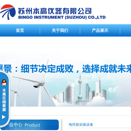
首页
关于我们
产品展示
电性能实验设备