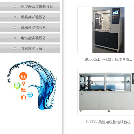
环境寿命类试验设备
燃烧类试验设备
机械性能试验机
电性能实验设备
其它性能设备
BG5665工业机器人线缆弯曲...
BG5338柔性电缆拖链试验机